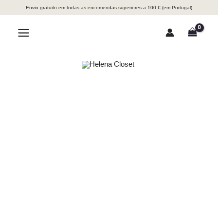
Skip
Envio gratuito em todas as encomendas superiores a 100 € (em Portugal)
to
content
Search