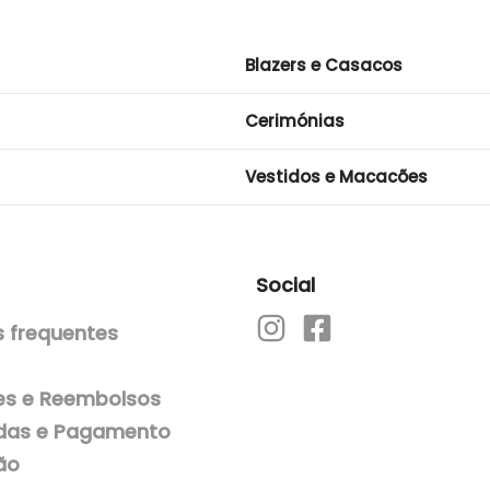
90,00€.
63,00€.
Blazers e Casacos
Cerimónias
Vestidos e Macacões
Social
 frequentes
es e Reembolsos
as e Pagamento
ão