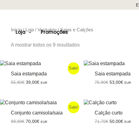
Skip
E
to
content
Início
/
Loja
/
Vestuário
/ Saias e Calções
Loja
Promoções
Ordenado
A mostrar todos os 9 resultados
por
mais
recentes
Sale!
Saia estampada
Saia estampada
O
O
O
O
55,90
€
39,00
€
75,90
€
53,00
€
EUR
EUR
preço
preço
preço
preço
original
atual
original
atual
era:
é:
era:
é:
55,90€.
39,00€.
75,90€.
53,00€.
Sale!
Conjunto camisola/saia
Calção curto
O
O
O
O
99,99
€
70,00
€
71,70
€
50,00
€
EUR
EUR
preço
preço
preço
preço
original
atual
original
atual
era:
é:
era:
é: