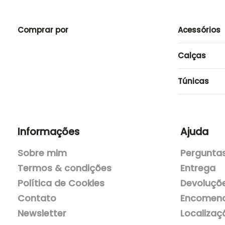
99,99€.
70,00€.
71,70€.
50,00€.
Comprar por
Acessórios
Calças
Túnicas
Informações
Ajuda
Sobre mim
Perguntas
Termos & condições
Entrega
Política de Cookies
Devoluçõ
Contato
Encomend
Newsletter
Localizaç