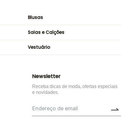
99,90€.
70,00€.
Blusas
Saias e Calções
Vestuário
Newsletter
Receba dicas de moda, ofertas especiais
e novidades.
⇀