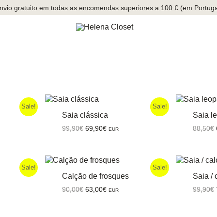
nvio gratuito em todas as encomendas superiores a 100 € (em Portuga
Sale!
Sale!
Saia clássica
Saia l
O
O
99,90
€
69,90
€
88,50
€
EUR
preço
preço
original
atual
era:
é:
99,90€.
69,90€.
Sale!
Sale!
Calção de frosques
Saia / 
O
O
90,00
€
63,00
€
99,90
€
EUR
preço
preço
original
atual
era:
é: