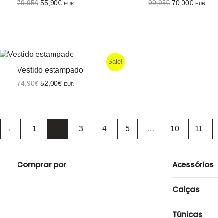
O
O
O
O
79,95
€
55,90
€
99,95
€
70,00
€
EUR
EUR
preço
preço
preço
preço
original
atual
original
atual
era:
é:
era:
é:
79,95€.
55,90€.
99,95€.
70,00€.
Sale!
Vestido estampado
O
O
74,90
€
52,00
€
EUR
preço
preço
original
atual
era:
é:
74,90€.
52,00€.
←
1
2
3
4
5
…
10
11
Comprar por
Acessórios
Calças
Túnicas