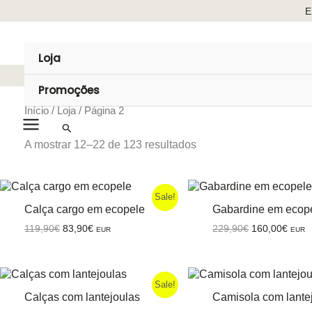
Skip
E
to
content
Loja
E
Promoções
Início
/
Loja
/ Página 2
Search
Main
Ordenado
A mostrar 12–22 de 123 resultados
por
Menu
mais
recentes
Sale!
Calça cargo em ecopele
Gabardine em ecop
O
O
O
O
119,90
€
83,90
€
229,90
€
160,00
€
EUR
EUR
preço
preço
preço
preç
original
atual
original
atual
era:
é:
era:
é:
119,90€.
83,90€.
229,90€.
160,0
Sale!
Calças com lantejoulas
Camisola com lante