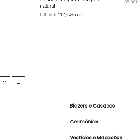
88,90
€
natural
O
O
588,90
€
412,00
€
EUR
preço
preço
original
atual
era:
é:
588,90€.
412,00€.
12
→
Blazers e Casacos
Cerimónias
Vestidos e Macacões