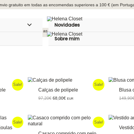
nvio gratuito em todas as encomendas superiores a 100 € (em Portuga
Novidades
Menu
nvio gratuito em todas as encomendas superiores a 100 € (em Portuga
Sobre mim
Toggle
Sale!
Sale!
ele
Calças de polipele
Blusa 
O
O
97,20
€
68,00
€
149,90
EUR
o
preço
preço
original
atual
era:
é:
0€.
97,20€.
68,00€.
Sale!
Sale!
joulas
Vestido
Casaco comprido com pelo