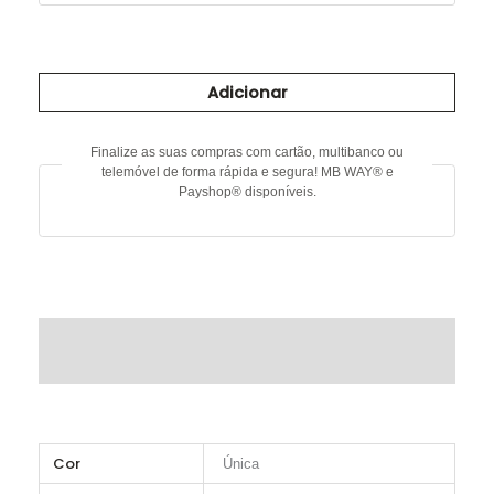
Quantidade
de
Adicionar
Casaco
com
lantejoulas
Finalize as suas compras com cartão, multibanco ou
telemóvel de forma rápida e segura! MB WAY® e
Payshop® disponíveis.
DESCRIÇÃO
INFORMAÇÃO ADICIONAL
Cor
Única