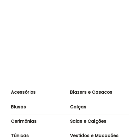
Comprar por
Blusa/Casaco
Denim
129,90
€
EUR
Acessórios
Blazers e Casacos
Blusas
Calças