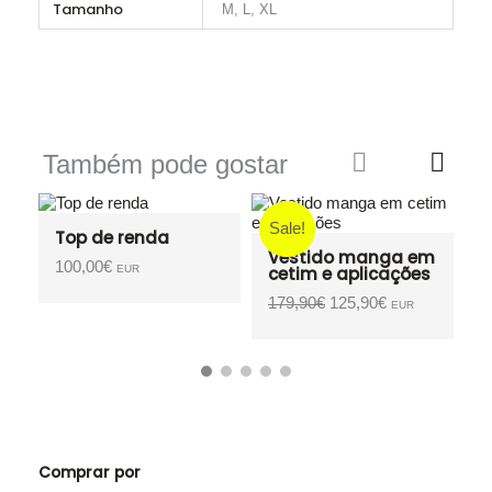
Tamanho
M, L, XL
Também pode gostar
Sale!
Vestido manga em
cetim e aplicações
O
O
179,90
€
125,90
€
EUR
preço
preço
original
atual
era:
é:
179,90€.
125,90€.