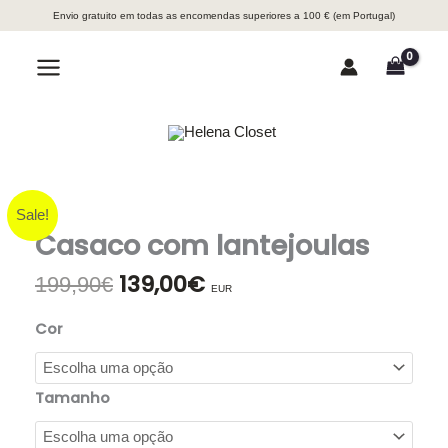
Skip
Envio gratuito em todas as encomendas superiores a 100 € (em Portugal)
to
content
Search
Main
Menu
Sale!
Casaco com lantejoulas
139,00
€
O
O
199,90
€
EUR
preço
preço
original
atual
Cor
era:
é:
199,90€.
139,00€.
Tamanho