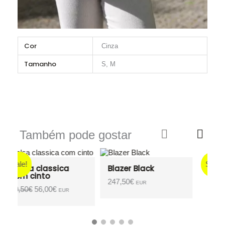
Cor
Cinza
Tamanho
S, M
Também pode gostar
Sale!
S
Blazer Black
Blusa estampada
O
O
247,50
€
111,90
€
78,00
€
EUR
EUR
preço
preço
original
atual
era:
é:
111,90€.
78,00€.