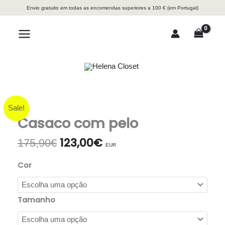
Skip
Envio gratuito em todas as encomendas superiores a 100 € (em Portugal)
to
content
Search
Sale!
Casaco com pelo
123,00
€
O
O
175,90
€
EUR
preço
preço
original
atual
Cor
era:
é:
175,90€.
123,00€.
Tamanho