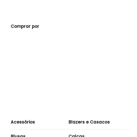
C
b
8
Comprar por