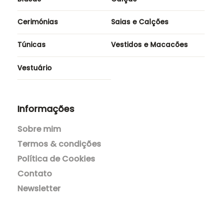
Acessórios
Blazers e Casacos
Blusas
Calças
Cerimónias
Saias e Calções
Túnicas
Vestidos e Macacões
Vestuário