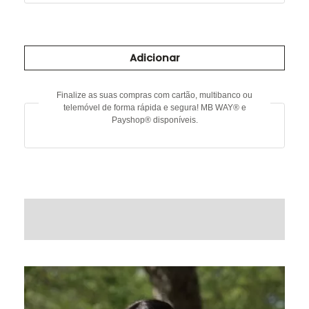
Quantidade
de
Adicionar
Casaco
com
pelo
Finalize as suas compras com cartão, multibanco ou
telemóvel de forma rápida e segura! MB WAY® e
Payshop® disponíveis.
DESCRIÇÃO
INFORMAÇÃO ADICIONAL