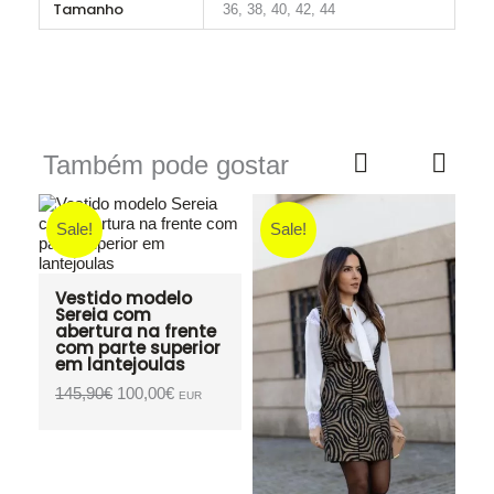
Tamanho
36, 38, 40, 42, 44
Também pode gostar
Sale!
Sale!
S
Vestido modelo
Sereia com
abertura na frente
com parte superior
em lantejoulas
O
O
145,90
€
100,00
€
EUR
preço
preço
original
atual
era:
é:
145,90€.
100,00€.