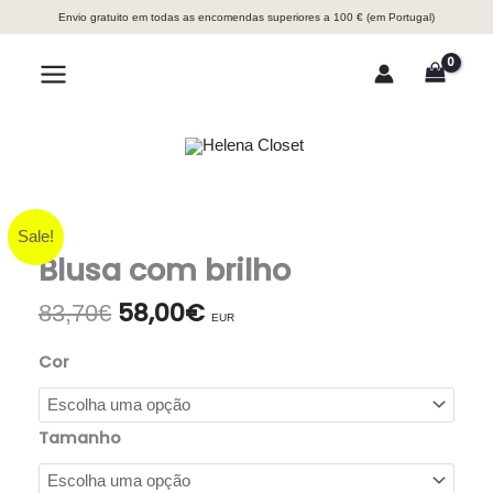
Skip
Envio gratuito em todas as encomendas superiores a 100 € (em Portugal)
to
content
Search
Main
Menu
Sale!
Blusa com brilho
58,00
€
O
O
83,70
€
EUR
preço
preço
original
atual
Cor
era:
é:
83,70€.
58,00€.
Tamanho