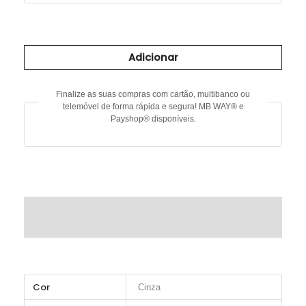
Quantidade
de
Adicionar
Blusa
com
brilho
Finalize as suas compras com cartão, multibanco ou
telemóvel de forma rápida e segura! MB WAY® e
Payshop® disponíveis.
DESCRIÇÃO
INFORMAÇÃO ADICIONAL
Cor
Cinza