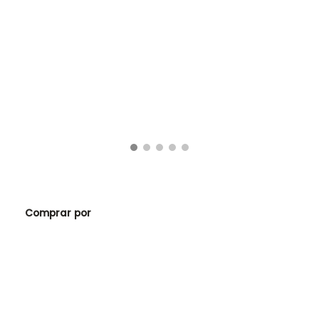
V
c
1
Comprar por