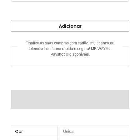
Quantidade
de
Adicionar
Blusa
estampada
Finalize as suas compras com cartão, multibanco ou
telemóvel de forma rápida e segura! MB WAY® e
Payshop® disponíveis.
DESCRIÇÃO
INFORMAÇÃO ADICIONAL
Cor
Única