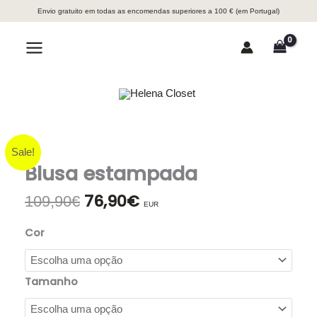
Skip
Envio gratuito em todas as encomendas superiores a 100 € (em Portugal)
to
content
Search
Main
Menu
Sale!
Blusa estampada
76,90
€
O
O
109,90
€
EUR
preço
preço
original
atual
Cor
era:
é:
109,90€.
76,90€.
Tamanho