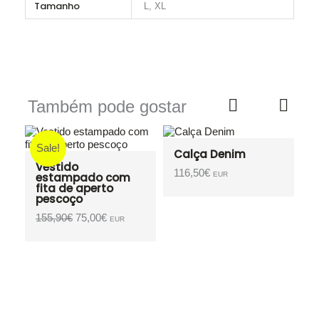
Tamanho
L, XL
Também pode gostar
Sale!
S
Calça Denim
m
Vestido
116,50
€
estampado com
EUR
fita de aperto
pescoço
O
O
155,90
€
75,00
€
EUR
preço
preço
original
atual
.
era:
é:
155,90€.
75,00€.