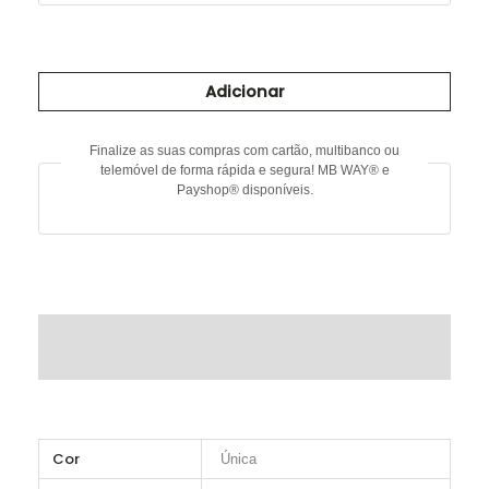
Quantidade
de
Adicionar
Calça
estampada
Finalize as suas compras com cartão, multibanco ou
telemóvel de forma rápida e segura! MB WAY® e
Payshop® disponíveis.
DESCRIÇÃO
INFORMAÇÃO ADICIONAL
Cor
Única