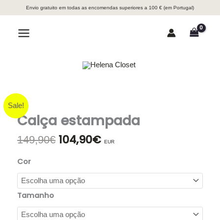
Skip
Envio gratuito em todas as encomendas superiores a 100 € (em Portugal)
to
content
Search
Main
Menu
Sale!
Calça estampada
104,90
€
O
O
149,90
€
EUR
preço
preço
original
atual
Cor
era:
é:
149,90€.
104,90€.
Tamanho