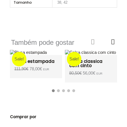
Tamanho
38, 42
Também pode gostar
Sale!
Sale!
a
Calça classica
com cinto
O
O
80,50
€
56,00
€
EUR
preço
preço
original
atual
era:
é:
.
80,50€.
56,00€.