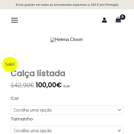
Skip
Envio gratuito em todas as encomendas superiores a 100 € (em Portugal)
to
content
Search
Main
Menu
Sale!
Calça listada
100,00
€
O
O
142,90
€
EUR
preço
preço
original
atual
Cor
era:
é:
142,90€.
100,00€.
Tamanho