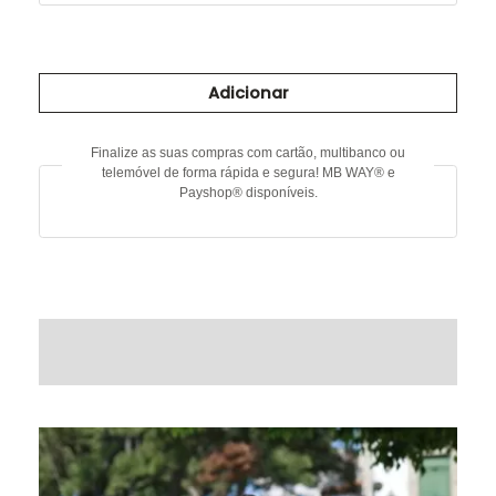
Quantidade
de
Adicionar
Calça
listada
Finalize as suas compras com cartão, multibanco ou
telemóvel de forma rápida e segura! MB WAY® e
Payshop® disponíveis.
DESCRIÇÃO
INFORMAÇÃO ADICIONAL