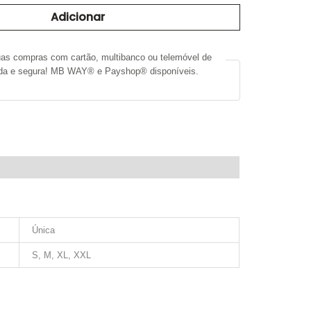
Adicionar
uas compras com cartão, multibanco ou telemóvel de
ida e segura! MB WAY® e Payshop® disponíveis.
RMAÇÃO ADICIONAL
Única
S, M, XL, XXL