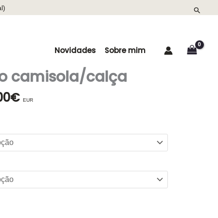
l)
Search
Novidades
Sobre mim
o camisola/calça
00
€
O
EUR
ço
preço
inal
atual
é:
99€.
70,00€.