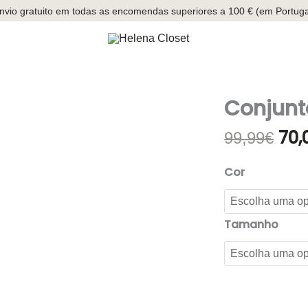
nvio gratuito em todas as encomendas superiores a 100 € (em Portuga
Conjunt
70,
O
99,99
€
pre
orig
Cor
era:
99,
Tamanho
Quantidade