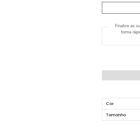
de
Conjunto
camisola/calça
Finalize as s
forma ráp
DESCRIÇÃO
INFO
Cor
Tamanho