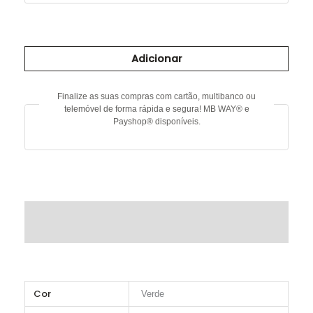
Quantidade
de
Adicionar
Camisola
com
lantejoulas
Finalize as suas compras com cartão, multibanco ou
telemóvel de forma rápida e segura! MB WAY® e
Payshop® disponíveis.
DESCRIÇÃO
INFORMAÇÃO ADICIONAL
Cor
Verde