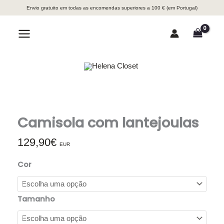
Skip
Envio gratuito em todas as encomendas superiores a 100 € (em Portugal)
to
content
Search
Main
Menu
Camisola com lantejoulas
129,90
€
EUR
Cor
Tamanho