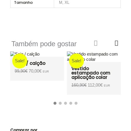
Tamanho
M, XL
Também pode gostar
Sale!
Sale!
Vestido
estampado com
aplicação colar
O
O
160,90
€
112,00
€
EUR
preço
preço
.
original
atual
era:
é:
160,90€.
112,00€.