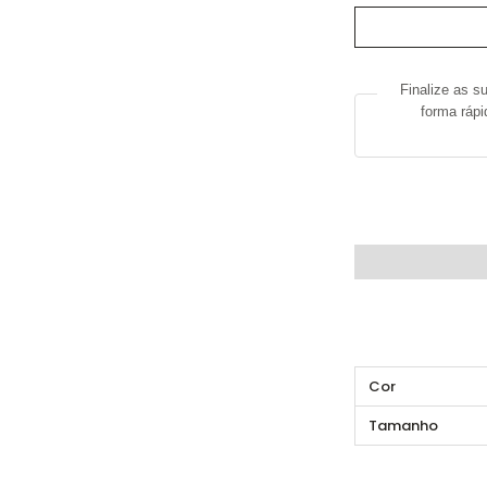
de
Macacão
com
lantejoulas
Finalize as s
forma ráp
DESCRIÇÃO
INFO
Cor
Tamanho