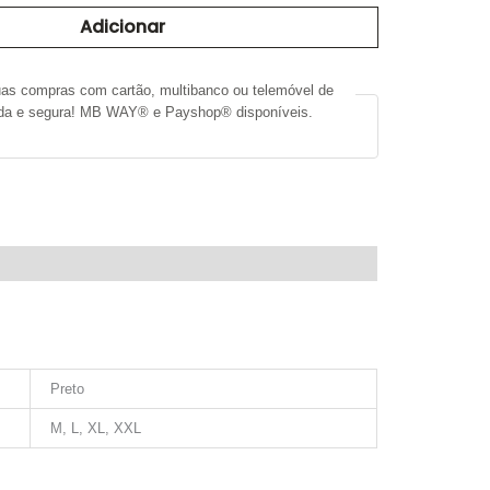
Adicionar
uas compras com cartão, multibanco ou telemóvel de
ida e segura! MB WAY® e Payshop® disponíveis.
RMAÇÃO ADICIONAL
Preto
M, L, XL, XXL