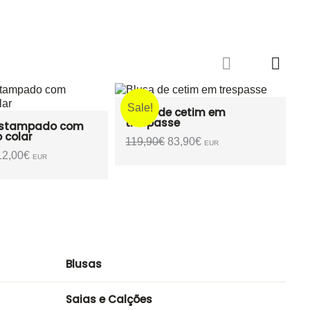
Sale!
 cetim em
e
1
O
3,90
€
EUR
reço
preço
iginal
atual
a:
é:
19,90€.
83,90€.