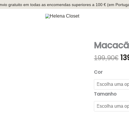
nvio gratuito em todas as encomendas superiores a 100 € (em Portuga
Macacão
13
O
199,90
€
pr
ori
Cor
era
19
Tamanho
Quantidade