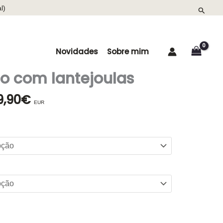
l)
Search
Novidades
Sobre mim
 com lantejoulas
9,90
€
O
EUR
eço
preço
ginal
atual
:
é:
9,90€.
139,90€.