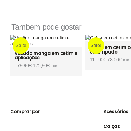
Também pode gostar
Sale!
Calça em cetim com
Blusa/Casaco De
estampado
e
129,90
€
EUR
O
O
111,90
€
78,00
€
EUR
preço
preço
original
atual
era:
é:
111,90€.
78,00€.