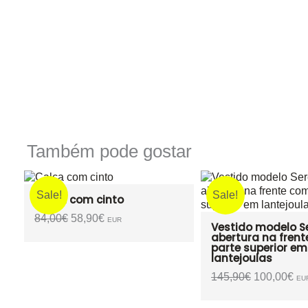
Também pode gostar
Sale!
Calça Denim
116,50
€
EUR
Vestido modelo Sereia com
abertura na frente com
parte superior em
lantejoulas
O
O
145,90
€
100,00
€
EUR
preço
preço
original
atual