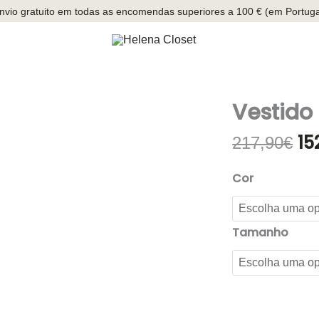
nvio gratuito em todas as encomendas superiores a 100 € (em Portuga
Vestido
15
O
217,90
€
pr
ori
Cor
era
21
Tamanho
Quantidade