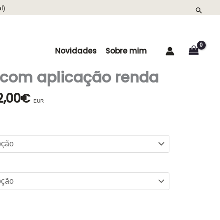
l)
Search
Novidades
Sobre mim
 com aplicação renda
2,00
€
O
EUR
eço
preço
ginal
atual
:
é:
7,90€.
152,00€.