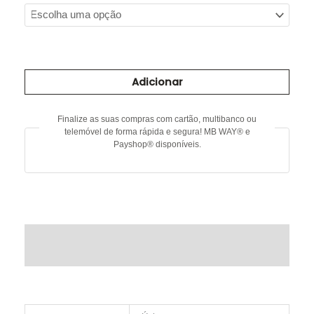
Quantidade
de
Adicionar
Vestido
em
fio
Finalize as suas compras com cartão, multibanco ou
de
telemóvel de forma rápida e segura! MB WAY® e
lurex
Payshop® disponíveis.
DESCRIÇÃO
INFORMAÇÃO ADICIONAL