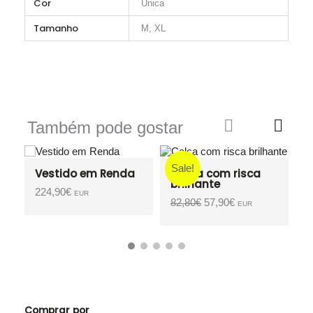
Cor
Única
Tamanho
M, XL
Também pode gostar
Sale!
Sale!
Renda
Calça com risca
brilhante
O
O
82,80
€
57,90
€
EUR
preço
preço
original
atual
era:
é:
82,80€.
57,90€.