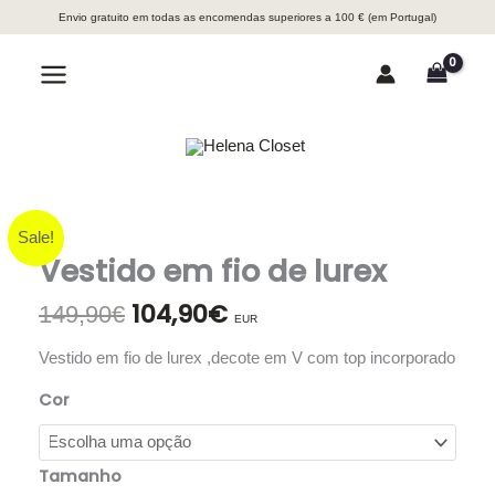
Skip
Envio gratuito em todas as encomendas superiores a 100 € (em Portugal)
to
content
Search
Main
Menu
Sale!
Vestido em fio de lurex
104,90
€
O
O
149,90
€
EUR
preço
preço
original
atual
Vestido em fio de lurex ,decote em V com top incorporado
era:
é:
149,90€.
104,90€.
Cor
Tamanho