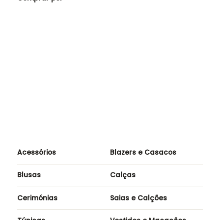
Comprar por
Saia / calção
O
O
99,90
€
70,00
€
EUR
preço
preço
original
atual
era:
é:
99,90€.
70,00€.
Acessórios
Blazers e Casacos
Blusas
Calças
Cerimónias
Saias e Calções