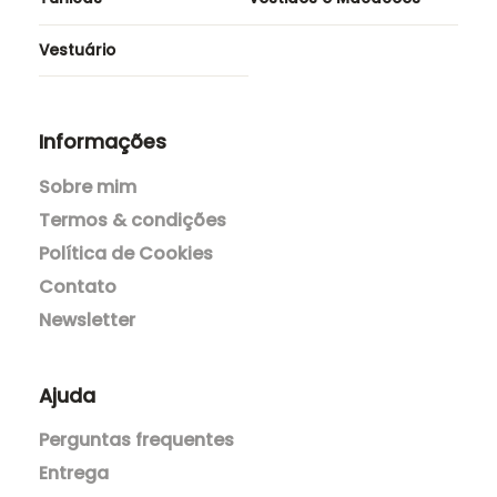
Acessórios
Blazers e Casacos
Blusas
Calças
Cerimónias
Saias e Calções
Túnicas
Vestidos e Macacões
Vestuário
Informações
Sobre mim
Termos & condições
Política de Cookies
Contato