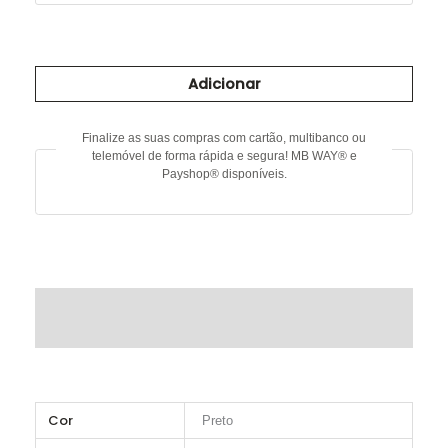
Quantidade
de
Adicionar
Calção
de
frosques
Finalize as suas compras com cartão, multibanco ou
telemóvel de forma rápida e segura! MB WAY® e
Payshop® disponíveis.
DESCRIÇÃO
INFORMAÇÃO ADICIONAL
Cor
Preto