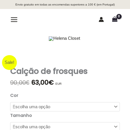
Skip
Envio gratuito em todas as encomendas superiores a 100 € (em Portugal)
to
content
Search
Sale!
Calção de frosques
63,00
€
O
O
90,00
€
EUR
preço
preço
original
atual
Cor
era:
é:
90,00€.
63,00€.
Tamanho