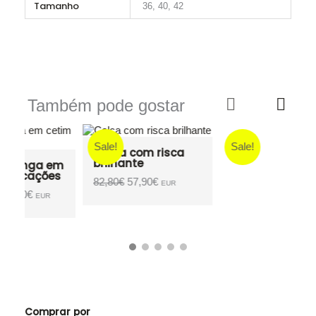
Tamanho
36, 40, 42
Também pode gostar
Sale!
Sale!
Calça com risca
brilhante
m
s
O
O
82,80
€
57,90
€
EUR
preço
preço
original
atual
era:
é:
82,80€.
57,90€.
0€.