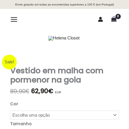
Skip
Envio gratuito em todas as encomendas superiores a 100 € (em Portugal)
to
content
Search
Main
Menu
Sale!
Vestido em malha com
pormenor na gola
62,90
€
O
O
89,90
€
EUR
preço
preço
original
atual
Cor
era:
é:
89,90€.
62,90€.
Tamanho