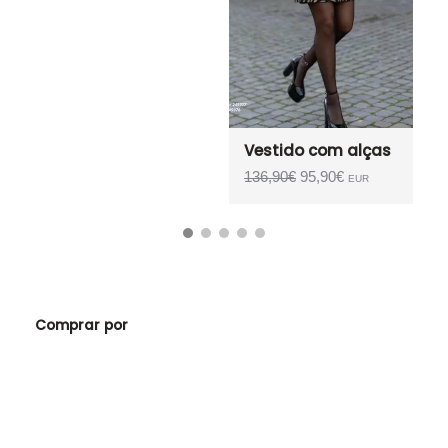
Vestido com alças
T
O
O
136,90
€
95,90
€
1
EUR
preço
preço
original
atual
era:
é:
136,90€.
95,90€.
Comprar por