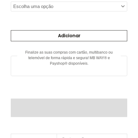
Quantidade
de
Adicionar
Vestido
em
malha
Finalize as suas compras com cartão, multibanco ou
com
telemóvel de forma rápida e segura! MB WAY® e
pormenor
Payshop® disponíveis.
na
gola
DESCRIÇÃO
INFORMAÇÃO ADICIONAL