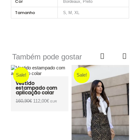
Cor
Bordeaux, Preto
Tamanho
S, M, XL
Também pode gostar
Sale!
Sale!
Vestido
estampado com
aplicação colar
O
O
160,90
€
112,00
€
EUR
preço
preço
original
atual
era:
é:
160,90€.
112,00€.