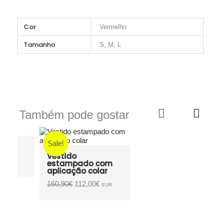
Cor
Vermelho
Tamanho
S, M, L
Também pode gostar
Sale!
Vestido
estampado com
aplicação colar
O
O
160,90
€
112,00
€
EUR
preço
preço
original
atual
era:
é:
160,90€.
112,00€.