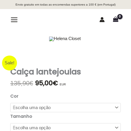
Skip
Envio gratuito em todas as encomendas superiores a 100 € (em Portugal)
to
content
Search
Main
Menu
Sale!
Calça lantejoulas
95,00
€
O
O
135,90
€
EUR
preço
preço
original
atual
Cor
era:
é:
135,90€.
95,00€.
Tamanho