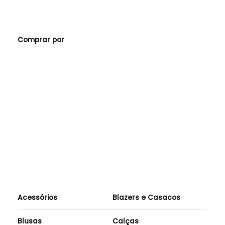
B
1
Comprar por