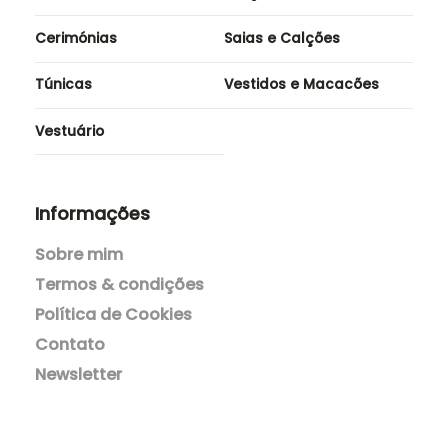
Acessórios
Blazers e Casacos
Blusas
Calças
Cerimónias
Saias e Calções
Túnicas
Vestidos e Macacões
Vestuário