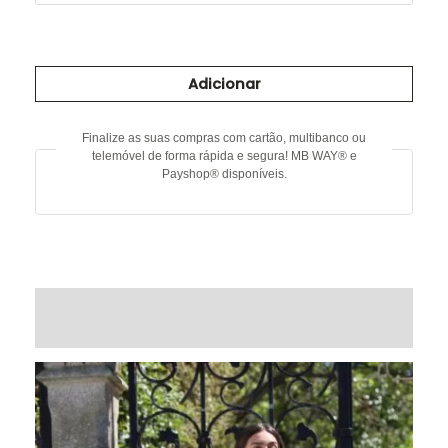
Quantidade
de
Adicionar
Calça
lantejoulas
Finalize as suas compras com cartão, multibanco ou
telemóvel de forma rápida e segura! MB WAY® e
Payshop® disponíveis.
DESCRIÇÃO
INFORMAÇÃO ADICIONAL